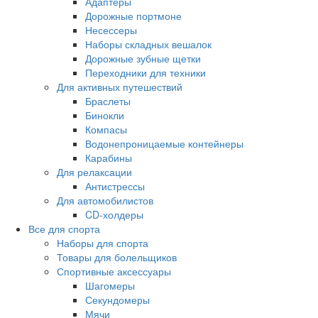
Адаптеры
Дорожные портмоне
Несессеры
Наборы складных вешалок
Дорожные зубные щетки
Переходники для техники
Для активных путешествий
Браслеты
Бинокли
Компасы
Водонепроницаемые контейнеры
Карабины
Для релаксации
Антистрессы
Для автомобилистов
CD-холдеры
Все для спорта
Наборы для спорта
Товары для болельщиков
Спортивные аксессуары
Шагомеры
Секундомеры
Мячи