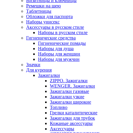
Визитницы и ключницы
Ремешки на шею
Таблетницы
Обложки для паспорта
Наборы унисекс
Аксессуары в русском стиле
Наборы в русском стиле
Гигиенические средства
Гигиенические помады
Наборы для душа
Наборы для женщин
Наборы для мужчин
Значки
Для курения
Зажигалки
ZIPPO. Зажигалки
WENGER. Зажигалки
Зажигалки газовые
Зажигалки узкие
Зажигалки шиpокие
Топливо
Грелки каталитические
Зажигалки для тpубок
Кожаные аксессуары
Аксессуары