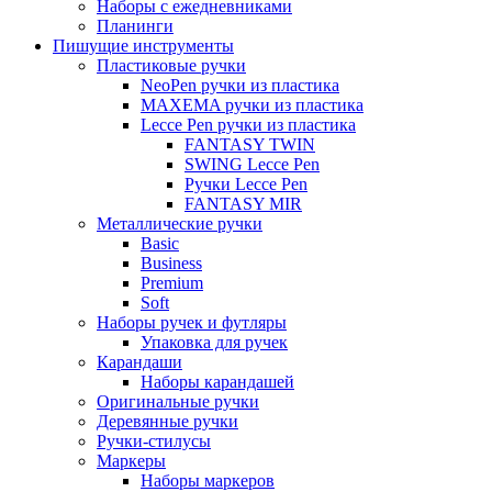
Наборы с ежедневниками
Планинги
Пишущие инструменты
Пластиковые ручки
NeoPen ручки из пластика
MAXEMA ручки из пластика
Lecce Pen ручки из пластика
FANTASY TWIN
SWING Lecce Pen
Ручки Lecce Pen
FANTASY MIR
Металлические ручки
Basic
Business
Premium
Soft
Наборы ручек и футляры
Упаковка для ручек
Карандаши
Наборы карандашей
Оригинальные ручки
Деревянные ручки
Ручки-стилусы
Маркеры
Наборы маркеров