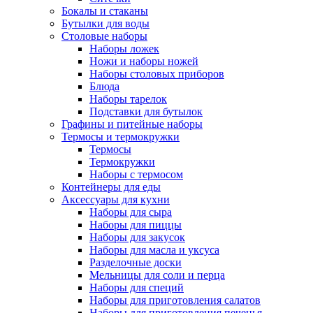
Бокалы и стаканы
Бутылки для воды
Столовые наборы
Наборы ложек
Ножи и наборы ножей
Наборы столовых приборов
Блюда
Наборы тарелок
Подставки для бутылок
Графины и питейные наборы
Термосы и термокружки
Термосы
Термокружки
Наборы с термосом
Контейнеры для еды
Аксессуары для кухни
Наборы для сыра
Наборы для пиццы
Наборы для закусок
Наборы для масла и уксуса
Разделочные доски
Мельницы для соли и перца
Наборы для специй
Наборы для приготовления салатов
Наборы для приготовления печенья