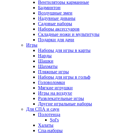
Вентиляторы карманные
Бадминтон
Воздушные змеи
Надувные диваны
Садовые наборы
Наборы аксессуаров
Складные ножи и мультитулы
Подарки для дачи
Игры
Наборы для игры в карты
Нарды
Шашки
Шахматы
Пляжные игры
Наборы для игры в гольф
Головоломки
Мягкие игрушки
Игры на воздухе
Развлекательные игры
Другие игральные наборы
Для СПА и саун
Полотенца
Sol's
Халаты
Спа-наборы