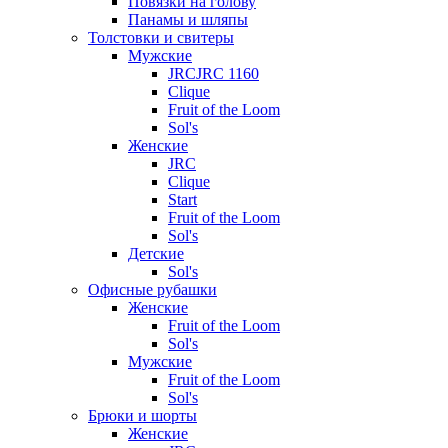
Повязки на голову
Панамы и шляпы
Толстовки и свитеры
Мужские
JRCJRC 1160
Clique
Fruit of the Loom
Sol's
Женские
JRC
Clique
Start
Fruit of the Loom
Sol's
Детские
Sol's
Офисные рубашки
Женские
Fruit of the Loom
Sol's
Мужские
Fruit of the Loom
Sol's
Брюки и шорты
Женские