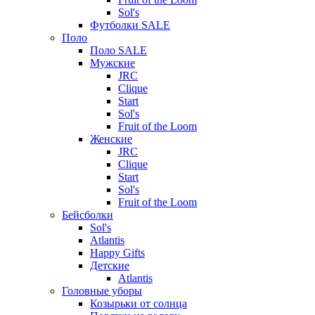
Sol's
Футболки SALE
Поло
Поло SALE
Мужские
JRC
Clique
Start
Sol's
Fruit of the Loom
Женские
JRC
Clique
Start
Sol's
Fruit of the Loom
Бейсболки
Sol's
Atlantis
Happy Gifts
Детские
Atlantis
Головные уборы
Козырьки от солнца