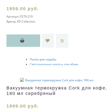
Для автомобилистов
1959
.00
руб.
CD-холдеры
Все для спорта
Артикул:
P279.219
Наборы для спорта
Бренд:
XD Collection
Товары для болельщиков
Спортивные аксессуары
Шагомеры
Секундомеры
Мячи
Скакалки
Напульсники
Палки для ходьбы
Светодиодные клипсы для обуви
Аксессуары для фитнеса
Шейкеры
Браслеты
Товары для велосипедистов
Вакуумная термокружка Cork для кофе,
Емкости для питья
180 мл серебряный
2018 FIFA World Cup Russia™
adidas & FIFA 2018
Для дома
1999
.00
руб.
Инструменты и мультитулы