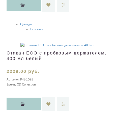
Мужские наборы
Барсетки и несессеры
Наборы с визитницей
Органайзеры
Одежда
Галстуки
Часы наручные
Женские аксессуары
Украшения
Шкатулки для драгоценностей
Стакан ECO с пробковым держателем,
Браслеты
400 мл белый
Косметички
Зеркала
Маникюрные наборы
2229
.00
руб.
Часы наручные
Артикул:
P436.593
Женские наборы
Бренд:
XD Collection
Крючки для сумок
Сумки женские
Женские портмоне
Личные аксессуары
Брелоки
Металлические