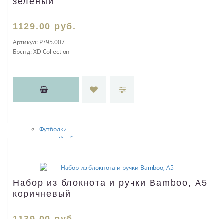
зеленый
СПЕЦПРЕДЛОЖЕНИЕ
EVOLUTION
PROGRESS
1129
.00
руб.
ESPACE
LEGEND
Артикул:
P795.007
LEATHER
Бренд:
XD Collection
SOHO
LUXOR
EXCELLENT
LeGRAND
De STYLE
PROMO
Одежда
Футболки
Футболки для промо
Футболки с принтом
Мужские
JRC
Start
Набор из блокнота и ручки Bamboo, А5
Sol's
коричневый
Fruit of the Loom
Женские
JRC
1139
.00
руб.