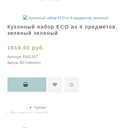
Игры
Наборы для игры в карты
Нарды
Шашки
Кухонный набор ECO из 4 предметов,
Шахматы
зеленый зеленый
Пляжные игры
Наборы для игры в гольф
Головоломки
1619
.00
руб.
Мягкие игрушки
Игры на воздухе
Артикул:
P262.057
Развлекательные игры
Бренд:
XD Collection
Другие игральные наборы
Для СПА и саун
Полотенца
Sol's
Халаты
Спа-наборы
Товары для сауны
Грелки
Все для путешествий
Для самолетов и поездов
Надувные подушки