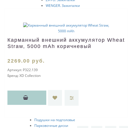
WENGER. Зажигалки
Зажигалки газовые
Зажигалки узкие
Зажигалки шиpокие
Топливо
Грелки каталитические
Карманный внешний аккумулятор Wheat
Зажигалки для тpубок
Кожаные аксессуары
Straw, 5000 mAh коричневый
Аксессуары
СПЕЦПРЕДЛОЖЕНИЕ
2269
.00
руб.
Пепельницы
Гильотины
Артикул:
P322.139
Портсигары Pierre Cardin
Бренд:
XD Collection
Автомобильные аксессуары
Для салона
Органайзеры для авто
CD-холдеры
Коврики на торпеду
Автомобильные зарядные устройства
Солнцезащитные экраны
Подушки на подголовье
Парковочные диски