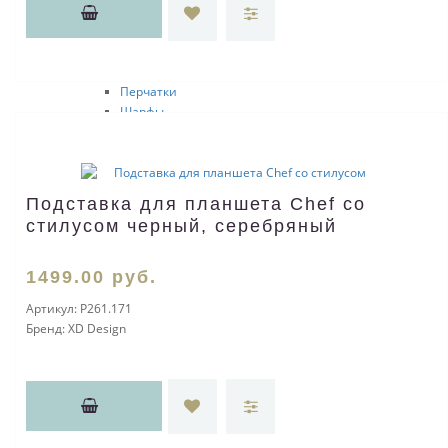
Детские
Sol's
Зимние аксессуары
Шапки
Перчатки
Шарфы
Носки
Вязаные комплекты
Трикотажные шапки
Аксессуары
Подставка для планшета Chef со
Вязание на заказ
стилусом черный, серебряный
Носки
Спортивная одежда
Детская одежда
1499
.00
руб.
Фартуки
Артикул:
P261.171
Зонты
Бренд:
XD Design
Зонты-трости
Наборы с зонтами
Складные зонты
Дождевики
Необычные и оригинальные зонты
Все для отдыха