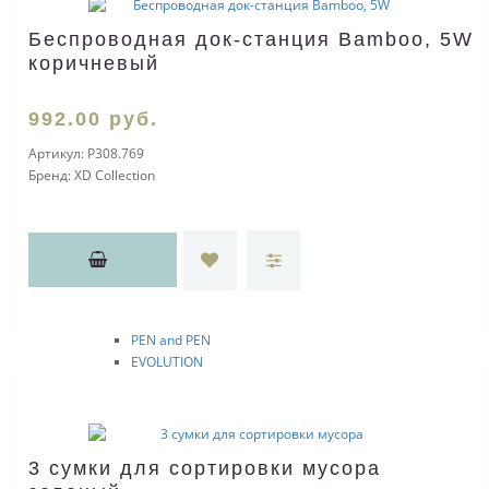
Ручки PIERRE CARDIN
GAMME Classic
Беспроводная док-станция Bamboo, 5W
SLIM
коричневый
MAJESTIC
SECRET
992
.00
руб.
PROGRESS
TRESOR
Артикул:
P308.769
THE ONE
Бренд:
XD Collection
CRYSTAL
BARON
RENAISSANCE
ACTUEL
TECHNO
ECO
EASY
PEN and PEN
EVOLUTION
LIBRA
GAMME
VENEZIA
L'ESPRIT
3 сумки для сортировки мусора
Расходные материалы пиш.инструм.