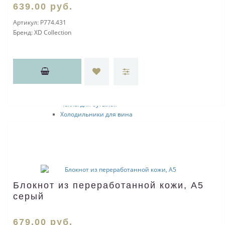
Наборы для коктейлей
639
.00
руб.
Барные наборы
Артикул:
P774.431
Наборы для виски
Бренд:
XD Collection
Наборы для водки
Аксессуары для вина
Штопоры
Бокалы
Тубусы для вина
Наборы для шампанского
Пробки для бутылок
Чехлы для бутылок
Холодильники для вина
Аэраторы
Наборы аксессуаров для вина
Фляжки
Офисные принадлежности
Держатели для бейджа
Офисные наборы
Блокнот из переработанной кожи, А5
Канцелярские товары
Канцелярские наборы
серый
Линейки
Пеналы
679
.00
руб.
Стикеры