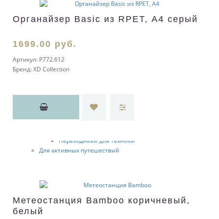
Кодовые замки
Багажные бирки
Органайзер Basic из RPET, А4 серый
Весы для багажа
Беруши
Чехлы для одежды
1699
.00
руб.
Маски для сна
Артикул:
P772.612
Емкости для путешествий
Бренд:
XD Collection
Наборы для путешествий
Аксессуары для путешествий
Адаптеры
Дорожные портмоне
Несессеры
Наборы складных вешалок
Дорожные зубные щетки
Переходники для техники
Для активных путешествий
Браслеты
Бинокли
Компасы
Водонепроницаемые контейнеры
Карабины
Метеостанция Bamboo коричневый,
Для релаксации
белый
Антистрессы