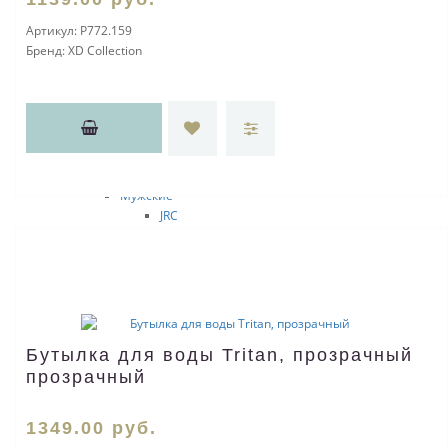
Start
Артикул:
P772.159
Fruit of the Loom
Бренд:
XD Collection
Sol's
Детские
Fruit of the Loom
Sol's
Футболки SALE
Поло
Поло SALE
Мужские
JRC
Clique
Start
Sol's
Fruit of the Loom
Женские
JRC
Бутылка для воды Tritan, прозрачный
Clique
прозрачный
Start
Sol's
Fruit of the Loom
1349
.00
руб.
Бейсболки