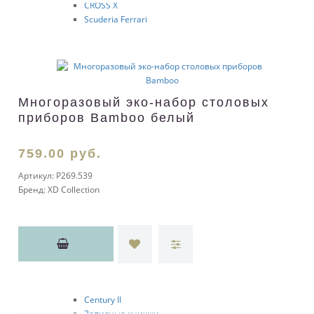
CROSS X
Scuderia Ferrari
Star Wars
YEAR OF THE MONKEY 2016
Tech2
PEERLESS 125
Подарочные наборы
Многоразовый эко-набор столовых
YEAR OF THE ROOSTER 2017
приборов Bamboo белый
YEAR OF THE PIG 2019
YEAR OF THE DOG 2018
Sauvage
759
.00
руб.
Townsend
CLICK
Артикул:
P269.539
EDGE
Бренд:
XD Collection
STRATFORD
CALAIS
Apogee
ATX
Aventura
Beverly
Botanica
Century II
Записные книжки