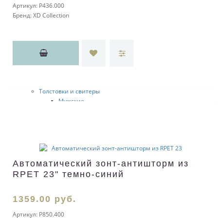
Sol's
Артикул:
P436.000
Atlantis
Бренд:
XD Collection
Happy Gifts
Детские
Atlantis
Головные уборы
Козырьки от солнца
Повязки на голову
Панамы и шляпы
Толстовки и свитеры
Мужские
JRCJRC 1160
Clique
Fruit of the Loom
Sol's
Женские
JRC
Автоматический зонт-антишторм из
Clique
RPET 23" темно-синий
Start
Fruit of the Loom
1359
.00
руб.
Sol's
Детские
Артикул:
P850.400
Sol's