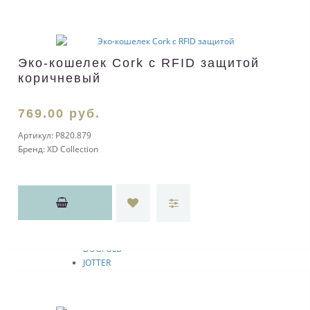
Расходные материалы
Для шариковой ручки
Для ручки-роллера (Selectip)
Для перьевой ручки
Эко-кошелек Cork c RFID защитой
Для механического карандаша
коричневый
Прочие
Ручки PARKER
INGENUITY 2017
769
.00
руб.
INGENUITY
Артикул:
P820.879
IM
Бренд:
XD Collection
JOTTER 2017
SONNET 2017
SONNET SPECIAL EDITION
IM 2017
URBAN 2017
IM 2019 SPECIAL EDITION
URBAN
DUOFOLD
JOTTER
SONNET
Подарочные наборы
Расходные материалы