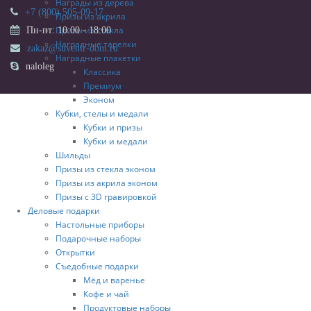
Награды из дерева
+7 (800) 505-09-17
Призы из акрила
Призы из стекла
Пн-пт: 10:00 - 18:00
Наградные тарелки
zakaz@suvenir-dom.ru
Наградные плакетки
naloleg
Классика
Премиум
Эконом
Кубки, стелы и медали
Кубки и призы
Кубки и медали
Шильды
Призы из стекла эконом
Призы из акрила эконом
Призы с 3D гравировкой
Деловые подарки
Настольные приборы
Подарочные наборы
Открытки
Съедобные подарки
Мёд и варенье
Кофе и чай
Продуктовые наборы