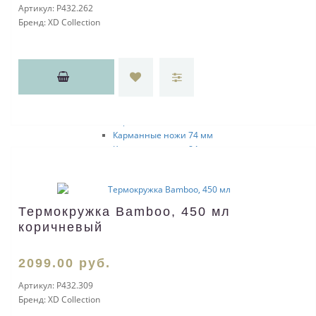
Артикул:
P432.262
Инструменты
Бренд:
XD Collection
Мультитулы
Рулетки
Перочинные и кухонные ножи
Кухонные ножи
Аксессуары
Перочинные ножи
Карманные ножи 58 мм
Карманные ножи 65 мм
Карманные ножи 74 мм
Карманные ножи 84 мм
Карманные ножи 85 мм
Карманные ножи 91 мм
Карманные ножи 93 мм
Карманные ножи 111 мм
Термокружка Bamboo, 450 мл
Карманные ножи 130 мм
коричневый
Швейцарские карточки
Наборы
2099
.00
руб.
Аксессуары
Комплектующие
Артикул:
P432.309
Ножи складные
Бренд:
XD Collection
Декор