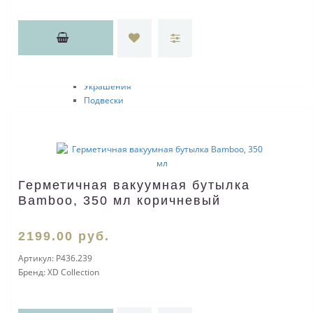
Вазы
Фоторамки
Статуэтки настольные
Лампы
Свечи и подсвечники
Подушки
Украшения
Подвески
Интерьерные подарки
Игрушки
Шкатулки
Интерьер и кухня
Искусство
Герметичная вакуумная бутылка
Фигурки
Другое
Bamboo, 350 мл коричневый
Лайтбоксы
Увлажнители
2199
.00
руб.
Камины
Мужские аксессуары
Артикул:
P436.239
Портмоне
Бренд:
XD Collection
Портмоне
Наборы с портмоне
Кредитницы