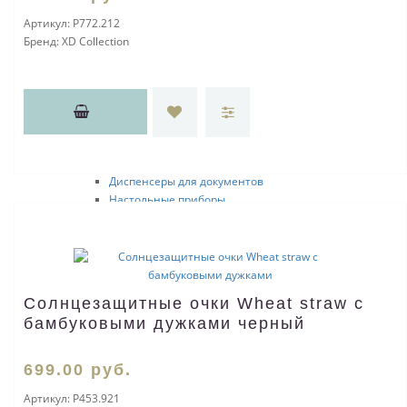
Канцелярские ножи
Артикул:
P772.212
Закладки
Бренд:
XD Collection
Настольные аксессуары
Офисные подставки
Календари
Держатели для документов
Держатели для визиток
Погодные станции
Калькуляторы
Диспенсеры для документов
Настольные приборы
Копилки
Настольные наборы
Офисные мелочи
Папки, портфели
Папки для документов
Солнцезащитные очки Wheat straw с
Папки с блокнотом
бамбуковыми дужками черный
ЭКО
Часы и метеостанции
Настенные
699
.00
руб.
Настольные
Артикул:
P453.921
Наградные