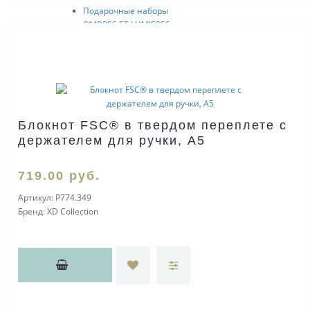
Подарочные наборы
OMBRES ET LUMIERES
HEMISPHERE LUX
BLUE OBSESSION
PERSPEСTIVE
ELEGANCE
HEMISPHERE ESSENTIAL
Расходный материал
Ручки FRANKLIN COVEY
Блокнот FSC® в твердом переплете с
NEWBURY
держателем для ручки, A5
FREEMONT
NANTUCKET
719
.00
руб.
LEXINGTON
GREENWICH
Артикул:
P774.349
HINSDALE
Бренд:
XD Collection
Расходные материалы
Ручки CROSS
Century Classic
Tech3+
Tech4
Bailey
Nile