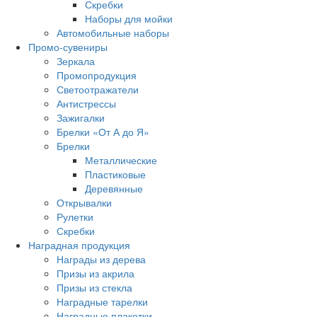
Скребки
Наборы для мойки
Автомобильные наборы
Промо-сувениры
Зеркала
Промопродукция
Светоотражатели
Антистрессы
Зажигалки
Брелки «От А до Я»
Брелки
Металлические
Пластиковые
Деревянные
Открывалки
Рулетки
Скребки
Наградная продукция
Награды из дерева
Призы из акрила
Призы из стекла
Наградные тарелки
Наградные плакетки