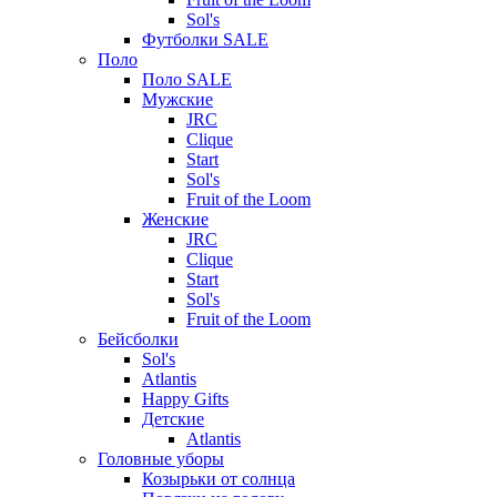
Sol's
Футболки SALE
Поло
Поло SALE
Мужские
JRC
Clique
Start
Sol's
Fruit of the Loom
Женские
JRC
Clique
Start
Sol's
Fruit of the Loom
Бейсболки
Sol's
Atlantis
Happy Gifts
Детские
Atlantis
Головные уборы
Козырьки от солнца