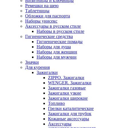
Визитницы и ключницы
Ремешки на шею
Таблетницы
Обложки для паспорта
Наборы унисекс
Аксессуары в русском стиле
Наборы в русском стиле
Гигиенические средства
Гигиенические помады
Наборы для душа
Наборы для женщин
Наборы для мужчин
Значки
Для курения
Зажигалки
ZIPPO. Зажигалки
WENGER. Зажигалки
Зажигалки газовые
Зажигалки узкие
Зажигалки шиpокие
Топливо
Грелки каталитические
Зажигалки для тpубок
Кожаные аксессуары
Аксессуары