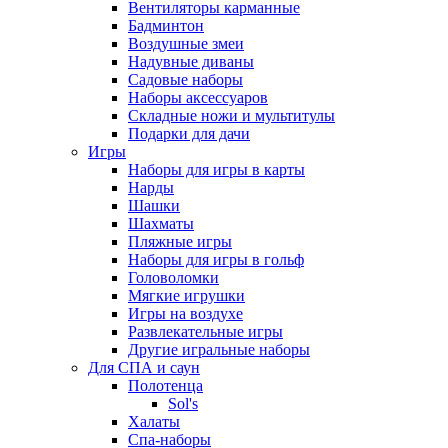
Вентиляторы карманные
Бадминтон
Воздушные змеи
Надувные диваны
Садовые наборы
Наборы аксессуаров
Складные ножи и мультитулы
Подарки для дачи
Игры
Наборы для игры в карты
Нарды
Шашки
Шахматы
Пляжные игры
Наборы для игры в гольф
Головоломки
Мягкие игрушки
Игры на воздухе
Развлекательные игры
Другие игральные наборы
Для СПА и саун
Полотенца
Sol's
Халаты
Спа-наборы