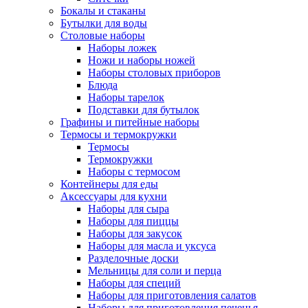
Бокалы и стаканы
Бутылки для воды
Столовые наборы
Наборы ложек
Ножи и наборы ножей
Наборы столовых приборов
Блюда
Наборы тарелок
Подставки для бутылок
Графины и питейные наборы
Термосы и термокружки
Термосы
Термокружки
Наборы с термосом
Контейнеры для еды
Аксессуары для кухни
Наборы для сыра
Наборы для пиццы
Наборы для закусок
Наборы для масла и уксуса
Разделочные доски
Мельницы для соли и перца
Наборы для специй
Наборы для приготовления салатов
Наборы для приготовления печенья