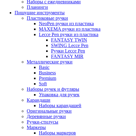
Наборы с ежедневниками
Планинги
Пишущие инструменты
Пластиковые ручки
NeoPen ручки из пластика
MAXEMA ручки из пластика
Lecce Pen ручки из пластика
FANTASY TWIN
SWING Lecce Pen
Ручки Lecce Pen
FANTASY MIR
Металлические ручки
Basic
Business
Premium
Soft
Наборы ручек и футляры
Упаковка для ручек
Карандаши
Наборы карандашей
Оригинальные ручки
Деревянные ручки
Ручки-стилусы
Маркеры
Наборы маркеров