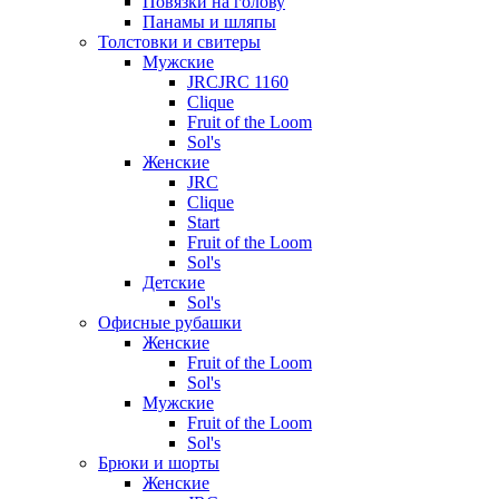
Повязки на голову
Панамы и шляпы
Толстовки и свитеры
Мужские
JRCJRC 1160
Clique
Fruit of the Loom
Sol's
Женские
JRC
Clique
Start
Fruit of the Loom
Sol's
Детские
Sol's
Офисные рубашки
Женские
Fruit of the Loom
Sol's
Мужские
Fruit of the Loom
Sol's
Брюки и шорты
Женские