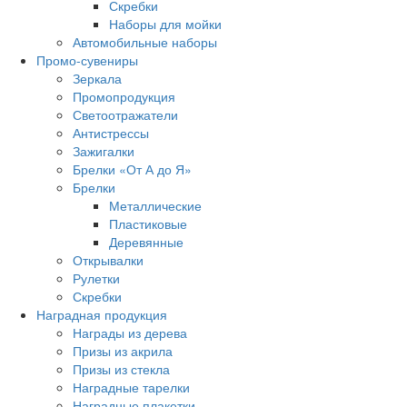
Скребки
Наборы для мойки
Автомобильные наборы
Промо-сувениры
Зеркала
Промопродукция
Светоотражатели
Антистрессы
Зажигалки
Брелки «От А до Я»
Брелки
Металлические
Пластиковые
Деревянные
Открывалки
Рулетки
Скребки
Наградная продукция
Награды из дерева
Призы из акрила
Призы из стекла
Наградные тарелки
Наградные плакетки