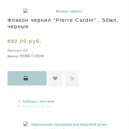
Детские
Sol's
Зимние аксессуары
Флакон чернил "Pierre Cardin" , 50мл,
Шапки
черные
Перчатки
Шарфы
Носки
682
.00
руб.
Вязаные комплекты
Трикотажные шапки
Артикул:
GA
Аксессуары
Бренд:
PIERRE CARDIN
Вязание на заказ
Носки
Спортивная одежда
Детская одежда
Фартуки
Зонты
Зонты-трости
Наборы с зонтами
Складные зонты
Дождевики
Необычные и оригинальные зонты
Все для отдыха