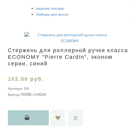
Наборы для коктейлей
Барные наборы
Наборы для виски
Наборы для водки
Аксессуары для вина
Штопоры
Бокалы
Тубусы для вина
Стержень для роллерной ручки класса
Наборы для шампанского
ECONOMY "Pierre Cardin", эконом
Пробки для бутылок
Чехлы для бутылок
серии, синий
Холодильники для вина
Аэраторы
102
.00
руб.
Наборы аксессуаров для вина
Фляжки
Артикул:
GA
Офисные принадлежности
Бренд:
PIERRE CARDIN
Держатели для бейджа
Офисные наборы
Канцелярские товары
Канцелярские наборы
Линейки
Пеналы
Стикеры