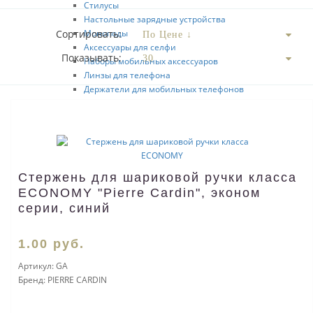
Стилусы
Настольные зарядные устройства
Сортировать:
Моноподы
Аксессуары для селфи
Показывать:
Наборы мобильных аксессуаров
Линзы для телефона
Держатели для мобильных телефонов
Кабели для мобильных телефонов
Подставки под мобильные телефоны
USB-переходники
Органайзеры для проводов
Перчатки для сенсорного экрана
Кошельки-накладки для мобильных телефонов
Стержень для шариковой ручки класса
Мыши
ECONOMY "Pierre Cardin", эконом
Коврики
серии, синий
Веб-камеры
Аксессуары для чистки ПК
1
.00
руб.
Наборы компьютерных аксессуаров
Салфетки для протирания экрана
Артикул:
GA
Клавиатуры
Бренд:
PIERRE CARDIN
Бытовая техника
Радио
Калькуляторы