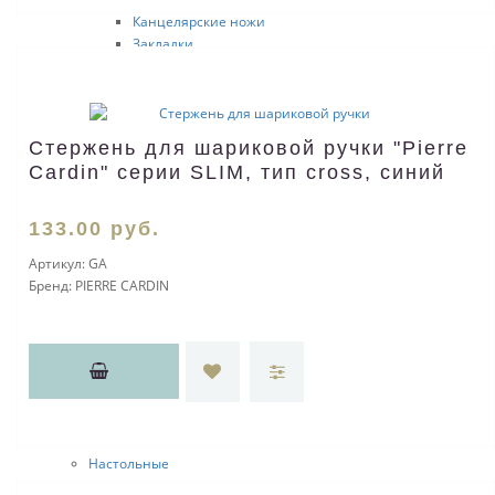
Канцелярские ножи
Закладки
Настольные аксессуары
Офисные подставки
Календари
Держатели для документов
Стержень для шариковой ручки "Pierre
Держатели для визиток
Cardin" серии SLIM, тип cross, синий
Погодные станции
Калькуляторы
Диспенсеры для документов
133
.00
руб.
Настольные приборы
Артикул:
GA
Копилки
Бренд:
PIERRE CARDIN
Настольные наборы
Офисные мелочи
Папки, портфели
Папки для документов
Папки с блокнотом
ЭКО
Часы и метеостанции
Настенные
Настольные
Наградные