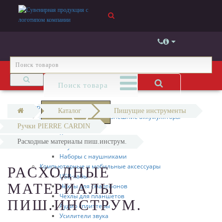
Электроника
Каталог
Пишущие инструменты
0
Зарядные устройства и внешние аккумуляторы
Ручки PIERRE CARDIN
Колонки и наушники
Колонки
Расходные материалы пиш.инструм.
Наушники
Наборы с наушниками
Компьютерные и мобильные аксессуары
РАСХОДНЫЕ
USB-хабы
МАТЕРИАЛЫ
Чехлы для смартфонов
Чехлы для планшетов
ПИШ.ИНСТРУМ.
Аудио сплиттеры
Усилители звука