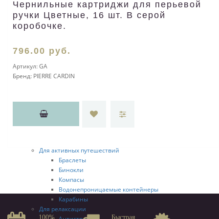
Чернильные картриджи для перьевой
Кодовые замки
Багажные бирки
ручки Цветные, 16 шт. В серой
Весы для багажа
коробочке.
Беруши
Чехлы для одежды
796
.00
руб.
Маски для сна
Емкости для путешествий
Артикул:
GA
Наборы для путешествий
Бренд:
PIERRE CARDIN
Аксессуары для путешествий
Адаптеры
Дорожные портмоне
Несессеры
Наборы складных вешалок
Дорожные зубные щетки
Переходники для техники
Для активных путешествий
Браслеты
Бинокли
Компасы
Водонепроницаемые контейнеры
Карабины
Для релаксации
100%
Быстрая
Антистрессы