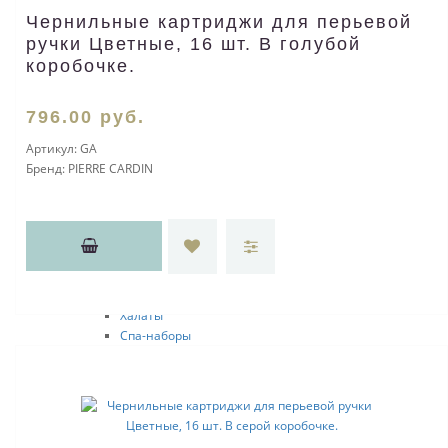
Игры
Чернильные картриджи для перьевой
Наборы для игры в карты
ручки Цветные, 16 шт. В голубой
Нарды
коробочке.
Шашки
Шахматы
796
.00
руб.
Пляжные игры
Наборы для игры в гольф
Артикул:
GA
Головоломки
Бренд:
PIERRE CARDIN
Мягкие игрушки
Игры на воздухе
Развлекательные игры
Другие игральные наборы
Для СПА и саун
Полотенца
Sol's
Халаты
Спа-наборы
Товары для сауны
Грелки
Все для путешествий
Для самолетов и поездов
Надувные подушки