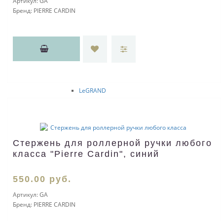
Артикул:
GA
СПЕЦПРЕДЛОЖЕНИЕ
Бренд:
PIERRE CARDIN
EVOLUTION
PROGRESS
ESPACE
LEGEND
LEATHER
SOHO
LUXOR
EXCELLENT
LeGRAND
De STYLE
PROMO
Одежда
Футболки
Футболки для промо
Стержень для роллерной ручки любого
Футболки с принтом
класса "Pierre Cardin", синий
Мужские
JRC
550
.00
руб.
Start
Sol's
Артикул:
GA
Fruit of the Loom
Бренд:
PIERRE CARDIN
Женские
JRC