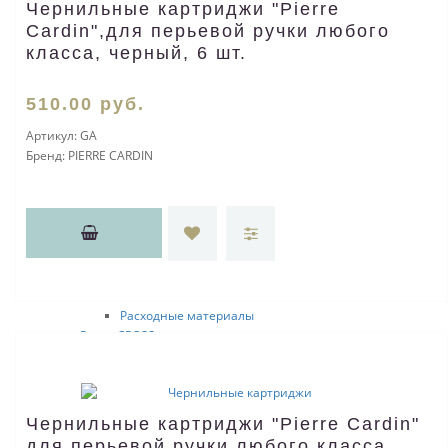
Чернильные картриджи "Pierre
Подарочные наборы
Cardin",для перьевой ручки любого
OMBRES ET LUMIERES
класса, черный, 6 шт.
HEMISPHERE LUX
BLUE OBSESSION
PERSPEСTIVE
510
.00
руб.
ELEGANCE
Артикул:
GA
HEMISPHERE ESSENTIAL
Бренд:
PIERRE CARDIN
Расходный материал
Ручки FRANKLIN COVEY
NEWBURY
FREEMONT
NANTUCKET
LEXINGTON
GREENWICH
HINSDALE
Расходные материалы
Ручки CROSS
Century Classic
Tech3+
Tech4
Bailey
Чернильные картриджи "Pierre Cardin"
Nile
для перьевой ручки любого класса,