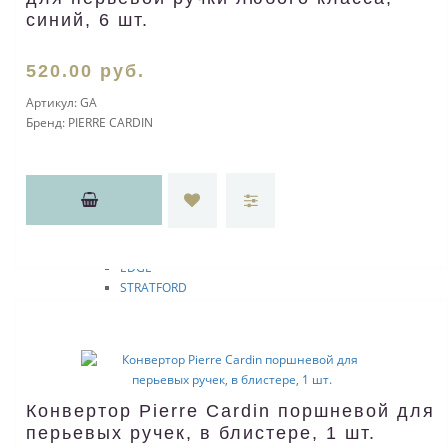
CROSS X
синий, 6 шт.
Scuderia Ferrari
Star Wars
YEAR OF THE MONKEY 2016
520
.00
руб.
Tech2
Артикул:
GA
PEERLESS 125
Бренд:
PIERRE CARDIN
Подарочные наборы
YEAR OF THE ROOSTER 2017
YEAR OF THE PIG 2019
YEAR OF THE DOG 2018
Sauvage
Townsend
CLICK
EDGE
STRATFORD
CALAIS
Apogee
ATX
Aventura
Beverly
Botanica
Конвертор Pierre Cardin поршневой для
Century II
перьевых ручек, в блистере, 1 шт.
Записные книжки