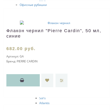
Офисные рубашки
Женские
Fruit of the Loom
Sol's
Мужские
Fruit of the Loom
Флакон чернил "Pierre Cardin", 50 мл,
Sol's
синие
Брюки и шорты
Женские
682
.00
руб.
JRC
Мужские
Артикул:
GA
JRC
Бренд:
PIERRE CARDIN
Куртки, ветровки и жилеты
Мужские
JRC
Happy Gifts
Sol's
Женские
JRC
Sol's
Atlantis
Happy Gifts