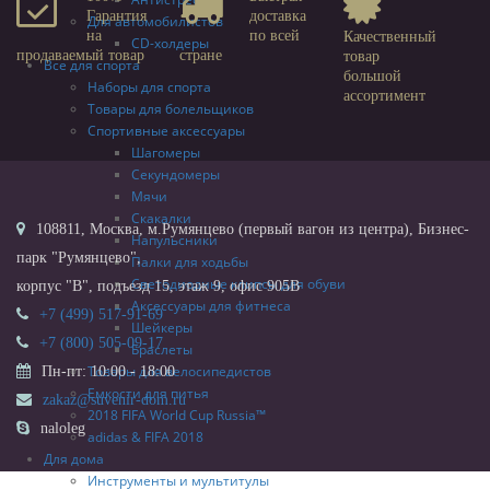
Гарантия
доставка
Для автомобилистов
на
по всей
Качественный
CD-холдеры
продаваемый товар
стране
товар
Все для спорта
большой
Наборы для спорта
ассортимент
Товары для болельщиков
Спортивные аксессуары
Шагомеры
Секундомеры
Мячи
Скакалки
108811, Москва, м.Румянцево (первый вагон из центра), Бизнес-
Напульсники
парк "Румянцево",
Палки для ходьбы
Светодиодные клипсы для обуви
корпус "В", подъезд 15, этаж 9, офис 905В
Аксессуары для фитнеса
+7 (499) 517-91-69
Шейкеры
+7 (800) 505-09-17
Браслеты
Товары для велосипедистов
Пн-пт: 10:00 - 18:00
Емкости для питья
zakaz@suvenir-dom.ru
2018 FIFA World Cup Russia™
naloleg
adidas & FIFA 2018
Для дома
Инструменты и мультитулы