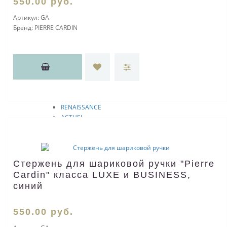
550
.00
руб.
Ручки PIERRE CARDIN
GAMME Classic
Артикул:
GA
SLIM
Бренд:
PIERRE CARDIN
MAJESTIC
SECRET
PROGRESS
TRESOR
THE ONE
CRYSTAL
BARON
RENAISSANCE
ACTUEL
TECHNO
ECO
EASY
PEN and PEN
Стержень для шариковой ручки "Pierre
EVOLUTION
Cardin" класса LUXE и BUSINESS,
LIBRA
синий
GAMME
VENEZIA
L'ESPRIT
550
.00
руб.
Расходные материалы пиш.инструм.