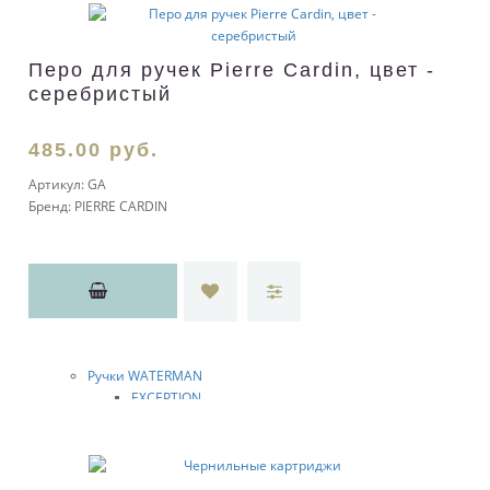
FANTASY MIR
Металлические ручки
Basic
Перо для ручек Pierre Cardin, цвет -
Business
Premium
серебристый
Soft
Наборы ручек и футляры
485
.00
руб.
Упаковка для ручек
Карандаши
Артикул:
GA
Наборы карандашей
Бренд:
PIERRE CARDIN
Оригинальные ручки
Деревянные ручки
Ручки-стилусы
Маркеры
Наборы маркеров
Фломастеры
Наборы мелков
Ручки WATERMAN
EXCEPTION
CARENE
EXPERT
CHARLESTONE
HEMISPHERE DELUXE