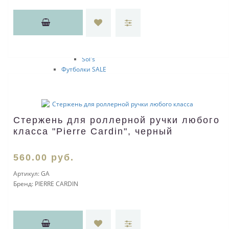
Start
Fruit of the Loom
Sol's
Детские
Fruit of the Loom
Sol's
Футболки SALE
Поло
Поло SALE
Мужские
JRC
Стержень для роллерной ручки любого
Clique
класса "Pierre Cardin", черный
Start
Sol's
Fruit of the Loom
560
.00
руб.
Женские
JRC
Артикул:
GA
Clique
Бренд:
PIERRE CARDIN
Start
Sol's
Fruit of the Loom
Бейсболки