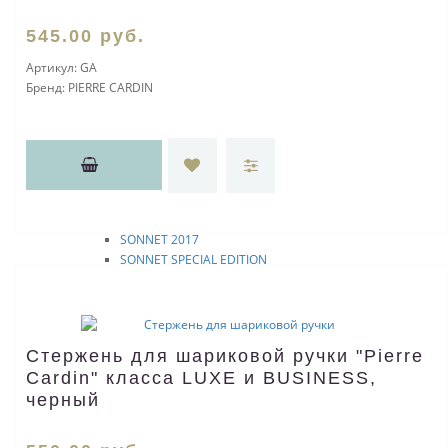
Расходные материалы
545
.00
руб.
Для шариковой ручки
Для ручки-роллера (Selectip)
Артикул:
GA
Для перьевой ручки
Бренд:
PIERRE CARDIN
Для механического карандаша
Прочие
Ручки PARKER
INGENUITY 2017
INGENUITY
IM
JOTTER 2017
SONNET 2017
SONNET SPECIAL EDITION
IM 2017
URBAN 2017
IM 2019 SPECIAL EDITION
URBAN
Стержень для шариковой ручки "Pierre
DUOFOLD
Cardin" класса LUXE и BUSINESS,
JOTTER
черный
SONNET
Подарочные наборы
Расходные материалы