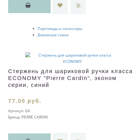
Мешки
Сумки на пояс
Дорожные аксессуары
Чемоданы
Портпледы и несессеры
Дорожные сумки
Сумки органайзеры
Наборы с сумками
Саквояжи
Сумки-холодильники
Пляжные сумки
Стержень для шариковой ручки класса
Сумки для пикника
ECONOMY "Pierre Cardin", эконом
Дорожные органайзеры
серии, синий
ЭКО
Кухня и посуда
Кружки
77
.00
руб.
Кружка конструктор
Коробки для кружек
Артикул:
GA
Чайные и кофейные наборы
Бренд:
PIERRE CARDIN
Чайные пары
Наборы для кофе
Наборы для чая