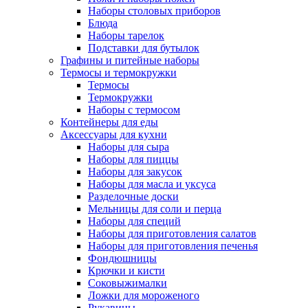
Наборы столовых приборов
Блюда
Наборы тарелок
Подставки для бутылок
Графины и питейные наборы
Термосы и термокружки
Термосы
Термокружки
Наборы с термосом
Контейнеры для еды
Аксессуары для кухни
Наборы для сыра
Наборы для пиццы
Наборы для закусок
Наборы для масла и уксуса
Разделочные доски
Мельницы для соли и перца
Наборы для специй
Наборы для приготовления салатов
Наборы для приготовления печенья
Фондюшницы
Крючки и кисти
Соковыжималки
Ложки для мороженого
Рукавицы