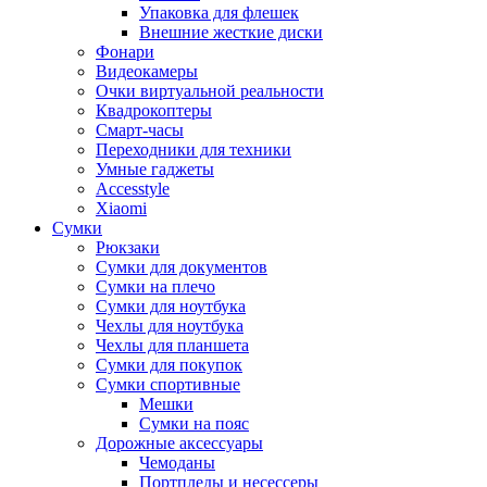
Упаковка для флешек
Внешние жесткие диски
Фонари
Видеокамеры
Очки виртуальной реальности
Квадрокоптеры
Смарт-часы
Переходники для техники
Умные гаджеты
Accesstyle
Xiaomi
Сумки
Рюкзаки
Сумки для документов
Сумки на плечо
Сумки для ноутбука
Чехлы для ноутбука
Чехлы для планшета
Сумки для покупок
Сумки спортивные
Мешки
Сумки на пояс
Дорожные аксессуары
Чемоданы
Портпледы и несессеры