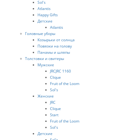
Sol's
Atlantis
Happy Gifts
Детские
Atlantis
Головные уборы
Козырьки от солнца
Повязки на голову
Панамы и шляпы
Толстовки и свитеры
Мужские
JRCJRC 1160
Clique
Fruit of the Loom
Sol's
Женские
JRC
Clique
Start
Fruit of the Loom
Sol's
Детские
Sol's