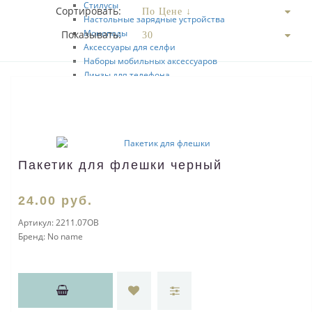
Стилусы
Сортировать:
Настольные зарядные устройства
Моноподы
Показывать:
Аксессуары для селфи
Наборы мобильных аксессуаров
Линзы для телефона
Держатели для мобильных телефонов
Кабели для мобильных телефонов
Подставки под мобильные телефоны
USB-переходники
Органайзеры для проводов
Перчатки для сенсорного экрана
Пакетик для флешки черный
Кошельки-накладки для мобильных телефонов
Мыши
24
.00
руб.
Коврики
Веб-камеры
Артикул:
2211.07OB
Аксессуары для чистки ПК
Бренд:
No name
Наборы компьютерных аксессуаров
Салфетки для протирания экрана
Клавиатуры
Бытовая техника
Радио
Калькуляторы