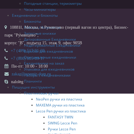
Погодные станции, термометры
Часы-миниатюры
Ежедневники и блокноты
Блокноты
Наборы с блокнотом
108811, Москва, м.Румянцево (первый вагон из центра), Бизнес-
Записные книжки
парк "Румянцево",
Датированные Ежедневники
корпус "В", подъезд 15, этаж 9, офис 905В
Недатированные Ежедневники
+7 (499) 517-91-69
Коробки для ежедневников
Оригинальные ежедневники
+7 (800) 505-09-17
Ежедневники на заказ
Пн-пт: 10:00 - 18:00
Упаковка для ежедневников
zakaz@suvenir-dom.ru
Наборы с ежедневниками
Планинги
naloleg
Пишущие инструменты
Пластиковые ручки
NeoPen ручки из пластика
MAXEMA ручки из пластика
Lecce Pen ручки из пластика
FANTASY TWIN
SWING Lecce Pen
Ручки Lecce Pen