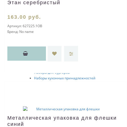
Этан серебристый
Разделочные доски
Мельницы для соли и перца
Наборы для специй
163
.00
руб.
Наборы для приготовления салатов
Артикул:
627225.1OB
Наборы для приготовления печенья
Бренд:
No name
Фондюшницы
Крючки и кисти
Соковыжималки
Ложки для мороженого
Рукавицы
Фартуки
Соломинки для питья
Наборы для бургеров
Наборы кухонных принадлежностей
Подставки для кухни
Прихватки и щипцы
Ложки для мёда
Термометры
Блендеры
Аксессуары для алкоголя
Металлическая упаковка для флешки
Открывалки
Брелоки-открывалки
синий