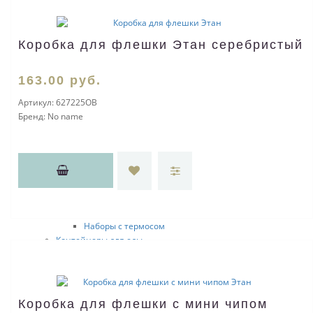
Чайники
Кофейники
Ситечки
Коробка для флешки Этан серебристый
Бокалы и стаканы
Бутылки для воды
Столовые наборы
163
.00
руб.
Наборы ложек
Ножи и наборы ножей
Артикул:
627225OB
Наборы столовых приборов
Бренд:
No name
Блюда
Наборы тарелок
Подставки для бутылок
Графины и питейные наборы
Термосы и термокружки
Термосы
Термокружки
Наборы с термосом
Контейнеры для еды
Аксессуары для кухни
Наборы для сыра
Наборы для пиццы
Наборы для закусок
Коробка для флешки с мини чипом
Наборы для масла и уксуса